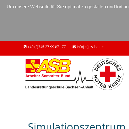
Um unsere Webseite für Sie optimal zu gestalten und fort
+49 (0)345 27 99 87 - 77
info[at]lrs-lsa.de
Simulationszentrum