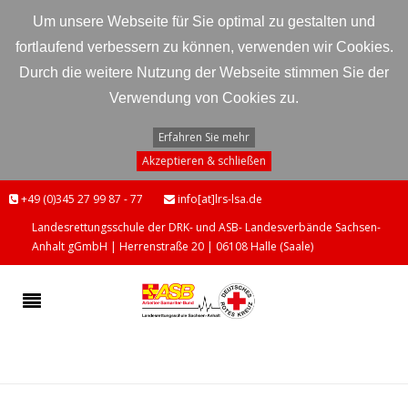
Um unsere Webseite für Sie optimal zu gestalten und
fortlaufend verbessern zu können, verwenden wir Cookies.
Durch die weitere Nutzung der Webseite stimmen Sie der
Verwendung von Cookies zu.
Erfahren Sie mehr
Akzeptieren & schließen
+49 (0)345 27 99 87 - 77
info[at]lrs-lsa.de
Landesrettungsschule der DRK- und ASB- Landesverbände Sachsen-
Anhalt gGmbH | Herrenstraße 20 | 06108 Halle (Saale)