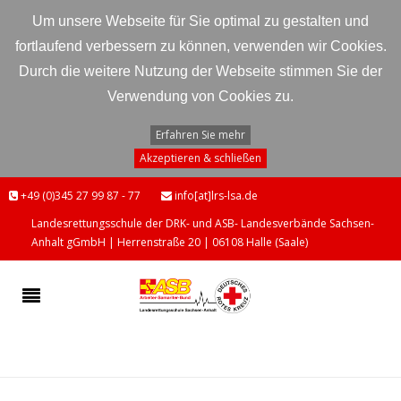
Um unsere Webseite für Sie optimal zu gestalten und
fortlaufend verbessern zu können, verwenden wir Cookies.
Durch die weitere Nutzung der Webseite stimmen Sie der
Verwendung von Cookies zu.
Erfahren Sie mehr
Akzeptieren & schließen
+49 (0)345 27 99 87 - 77
info[at]lrs-lsa.de
Landesrettungsschule der DRK- und ASB- Landesverbände Sachsen-
Anhalt gGmbH | Herrenstraße 20 | 06108 Halle (Saale)